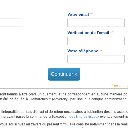
Votre email
**
Vérification de l'email
**
Votre téléphone
**
Continuer »
** un champ
 sont fournis à titre privé uniquement, et ne correspondent en aucune manière p
ait été déléguée à Demarches.fr (Advercity) par une quelconque administration p
'intégralité des frais d'envoi et de retour nécessaires à l'obtention des dits actes
onne ayant passé la commande, à l'exception
des timbres fiscaux
éventuellement né
e vous souscrivez au travers du présent formulaire consiste notamment dans la réali