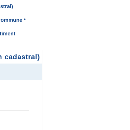
stral)
 commune *
âtiment
n cadastral)
.