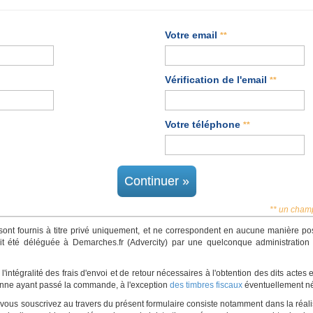
Votre email
**
Vérification de l'email
**
Votre téléphone
**
Continuer »
** un champ
 sont fournis à titre privé uniquement, et ne correspondent en aucune manière p
ait été déléguée à Demarches.fr (Advercity) par une quelconque administration p
'intégralité des frais d'envoi et de retour nécessaires à l'obtention des dits actes
onne ayant passé la commande, à l'exception
des timbres fiscaux
éventuellement né
e vous souscrivez au travers du présent formulaire consiste notamment dans la réali