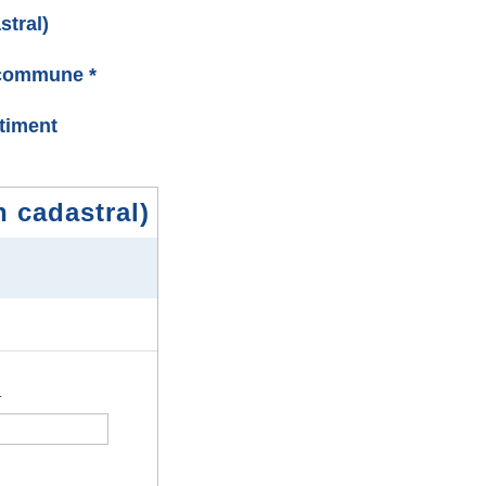
stral)
 commune *
âtiment
n cadastral)
.