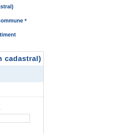
stral)
 commune *
âtiment
n cadastral)
.