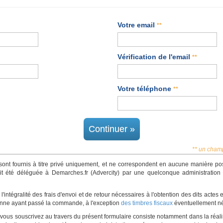
Votre email
**
Vérification de l'email
**
Votre téléphone
**
Continuer »
** un champ
 sont fournis à titre privé uniquement, et ne correspondent en aucune manière p
ait été déléguée à Demarches.fr (Advercity) par une quelconque administration p
'intégralité des frais d'envoi et de retour nécessaires à l'obtention des dits actes
onne ayant passé la commande, à l'exception
des timbres fiscaux
éventuellement né
e vous souscrivez au travers du présent formulaire consiste notamment dans la réali